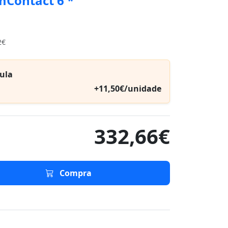
Contact 6 *
2€
ula
+11,50€/unidade
332,66€
Compra