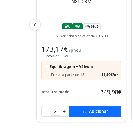
A
A
A 69dB
Ver ficha técnica oficial (EPREL)
173,17€
/pneu
+ EcoValor 1,82€
Equilibragem + Válvula
Pneus a partir de 18"
+11,50€/un
349,98€
Total Estimado:
-
+
2
Adicionar