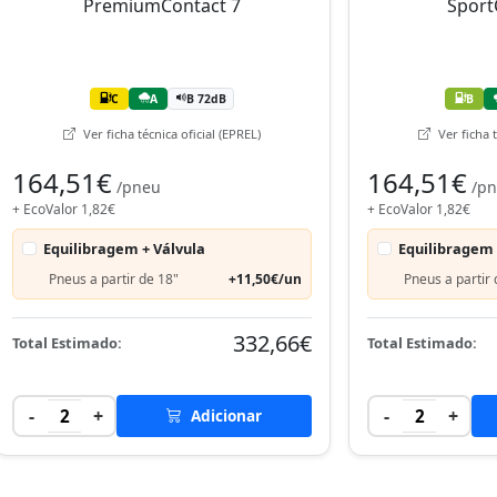
C
A
B 72dB
B
Ver ficha técnica oficial (EPREL)
Ver ficha t
164,51€
164,51€
/pneu
/p
+ EcoValor 1,82€
+ EcoValor 1,82€
Equilibragem + Válvula
Equilibragem 
Pneus a partir de 18"
+11,50€/un
Pneus a partir 
332,66€
Total Estimado:
Total Estimado:
-
+
-
+
2
Adicionar
2