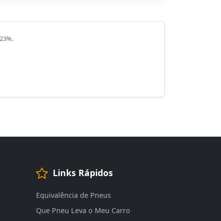
 23%.
Links Rápidos
Equivalência de Pneus
Que Pneu Leva o Meu Carro