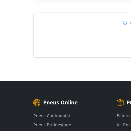
Pneus Online
P
Pneus Continental
Bateria
Pneus Bridgestone
Kit Pn