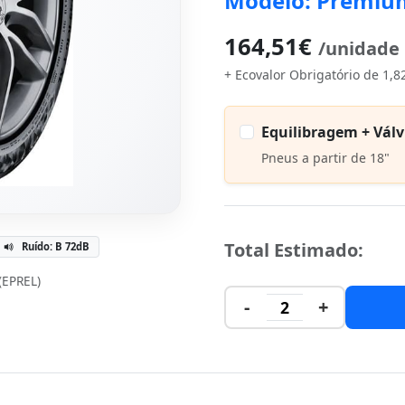
Modelo: Premium
164,51€
/unidade
+ Ecovalor Obrigatório de 1,8
Equilibragem + Válv
Pneus a partir de 18"
Total Estimado:
Ruído: B 72dB
 (EPREL)
-
+
2