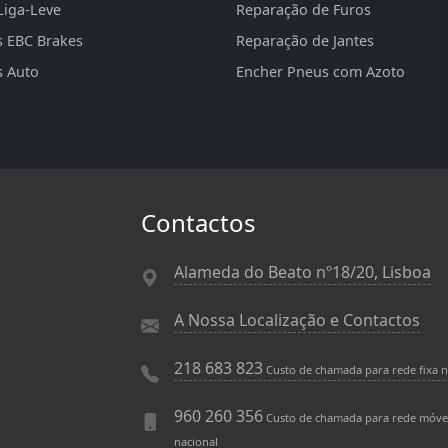
Liga-Leve
Reparação de Furos
s EBC Brakes
Reparação de Jantes
s Auto
Encher Pneus com Azoto
Contactos
Alameda do Beato nº18/20, Lisboa
A Nossa Localização e Contactos
218 683 823
Custo de chamada para rede fixa n
960 260 356
Custo de chamada para rede móve
nacional