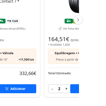
A
B 72dB
A
B
B 72dB
écnica oficial (EPREL)
Ver ficha técnica oficial (EPREL)
164,51€
neu
/pneu
+ EcoValor 1,82€
+ Válvula
Equilibragem + Válvula
de 18"
+11,50€/un
Pneus a partir de 18"
+11,50€
332,66€
332,
Total Estimado:
-
+
Adicionar
2
Adicionar