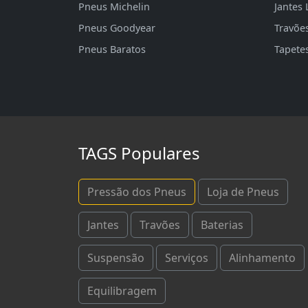
Pneus Michelin
Jantes 
Pneus Goodyear
Travõe
Pneus Baratos
Tapete
TAGS Populares
Pressão dos Pneus
Loja de Pneus
Jantes
Travões
Baterias
Suspensão
Serviços
Alinhamento
Equilibragem