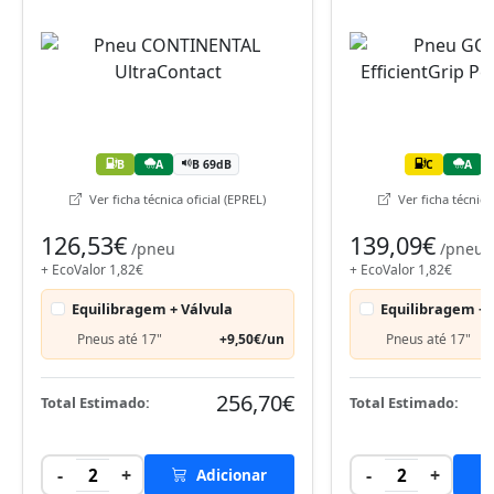
B
A
B 69dB
C
A
Ver ficha técnica oficial (EPREL)
Ver ficha técnica 
126,53€
139,09€
/pneu
/pneu
+ EcoValor 1,82€
+ EcoValor 1,82€
Equilibragem + Válvula
Equilibragem + 
Pneus até 17"
+9,50€/un
Pneus até 17"
256,70€
Total Estimado:
Total Estimado:
-
+
-
+
2
Adicionar
2