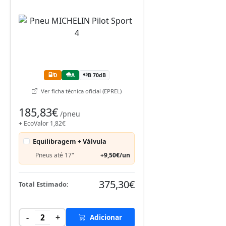
D
A
B 70dB
Ver ficha técnica oficial (EPREL)
185,83€
/pneu
+ EcoValor 1,82€
Equilibragem + Válvula
Pneus até 17"
+9,50€/un
375,30€
Total Estimado:
-
+
2
Adicionar