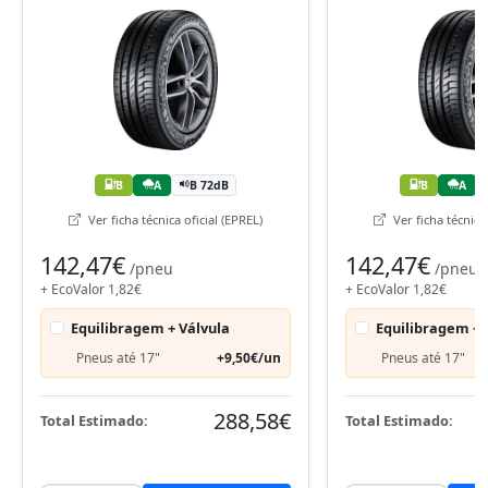
B
A
B 72dB
B
A
Ver ficha técnica oficial (EPREL)
Ver ficha técnica 
142,47€
142,47€
/pneu
/pneu
+ EcoValor 1,82€
+ EcoValor 1,82€
Equilibragem + Válvula
Equilibragem + 
Pneus até 17"
+9,50€/un
Pneus até 17"
288,58€
Total Estimado:
Total Estimado: