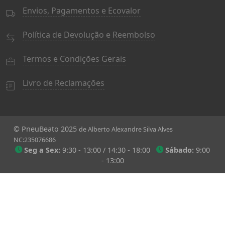
Envios, Pagamentos e Ecovalor
Política de Devolução e Reembolso
Termos e Condições Gerais
Livro de Reclamações
© PneuBeato 2025
de Alberto Alexandre Silva Alves
NC:235076686
Seg a Sex:
9:30 - 13:00 / 14:30 - 18:00
Sábado:
9:00
- 13:00