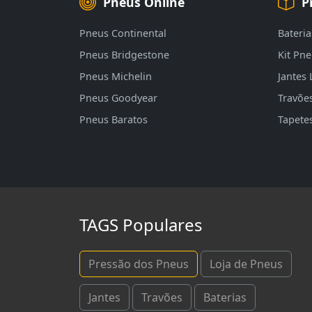
Pneus Online
P
Pneus Continental
Bateria
Pneus Bridgestone
Kit Pn
Pneus Michelin
Jantes 
Pneus Goodyear
Travõe
Pneus Baratos
Tapete
TAGS Populares
Pressão dos Pneus
Loja de Pneus
Jantes
Travões
Baterias