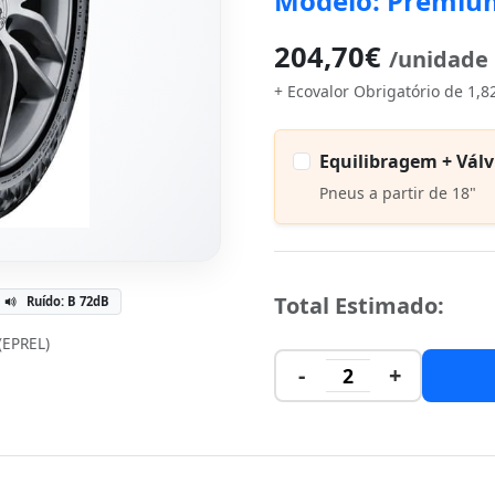
Modelo: Premiu
204,70€
/unidade
+ Ecovalor Obrigatório de 1,8
Equilibragem + Válv
Pneus a partir de 18"
Total Estimado:
Ruído: B 72dB
 (EPREL)
-
+
2