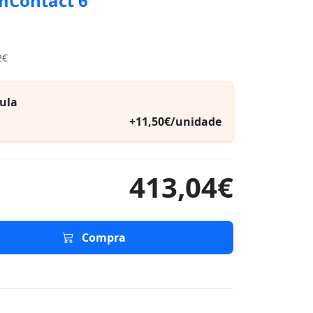
mContact 6
2€
ula
+11,50€/unidade
413,04€
Compra