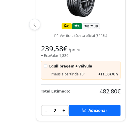
C
A
B 71dB
Ver ficha técnica oficial (EPREL)
239,58€
/pneu
+ EcoValor 1,82€
Equilibragem + Válvula
Pneus a partir de 18"
+11,50€/un
482,80€
Total Estimado:
-
+
2
Adicionar