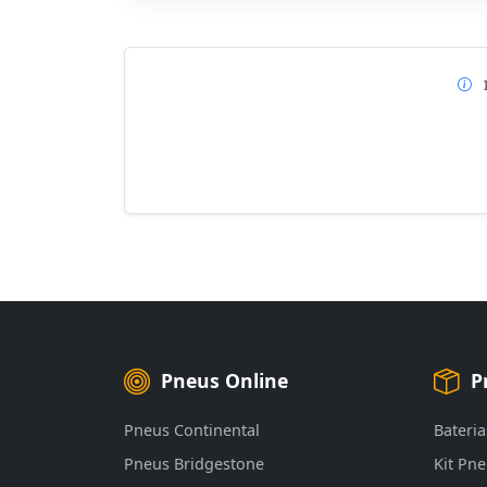
Pneus Online
P
Pneus Continental
Bateria
Pneus Bridgestone
Kit Pn