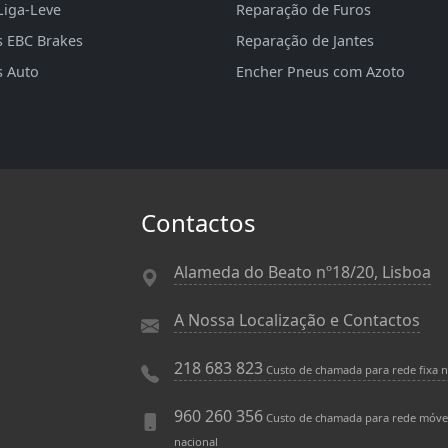
Liga-Leve
Reparação de Furos
s EBC Brakes
Reparação de Jantes
s Auto
Encher Pneus com Azoto
Contactos
Alameda do Beato nº18/20, Lisboa
A Nossa Localização e Contactos
218 683 823
Custo de chamada para rede fixa n
960 260 356
Custo de chamada para rede móve
nacional