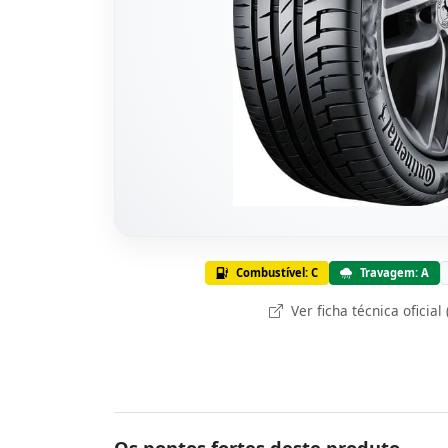
Combustível: C
Travagem: A
Ver ficha técnica oficial
Os pontos fortes deste produto