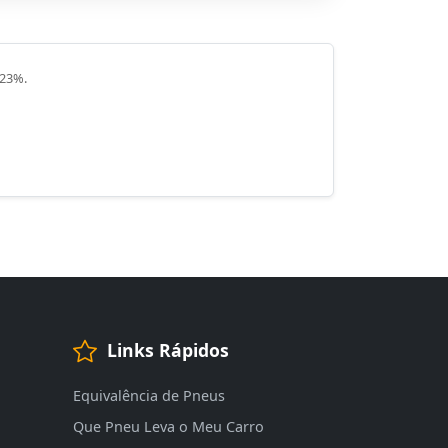
 23%.
Links Rápidos
Equivalência de Pneus
Que Pneu Leva o Meu Carro