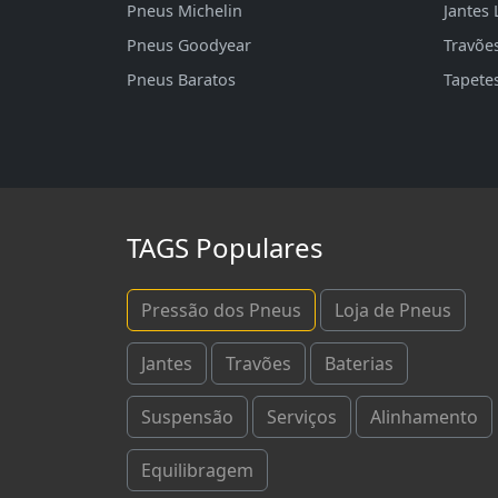
Pneus Michelin
Jantes 
Pneus Goodyear
Travõe
Pneus Baratos
Tapete
TAGS Populares
Pressão dos Pneus
Loja de Pneus
Jantes
Travões
Baterias
Suspensão
Serviços
Alinhamento
Equilibragem