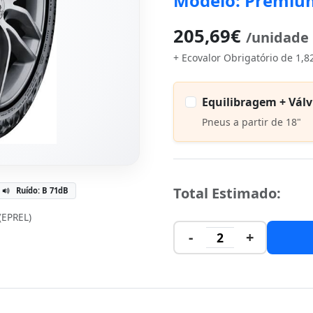
Modelo: Premiu
205,69€
/unidade
+ Ecovalor Obrigatório de 1,8
Equilibragem + Válv
Pneus a partir de 18"
Total Estimado:
Ruído: B 71dB
 (EPREL)
-
+
2