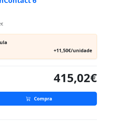
mContact 6
2€
ula
+11,50€/unidade
415,02€
Compra