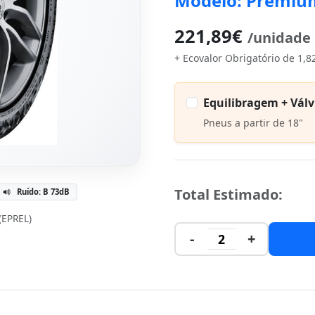
Modelo: Premiu
221,89€
/unidade
+ Ecovalor Obrigatório de 1,8
Equilibragem + Válv
Pneus a partir de 18"
Total Estimado:
Ruído: B 73dB
 (EPREL)
-
+
2