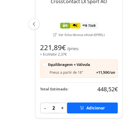
B
C
B 73dB
Ver ficha técnica oficial (EPREL)
221,89€
/pneu
+ EcoValor 2,37€
Equilibragem + Válvula
Pneus a partir de 18"
+11,50€/un
448,52€
Total Estimado:
-
+
2
Adicionar