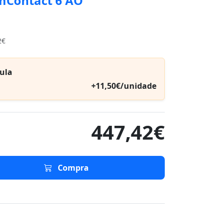
mContact 6 AO
2€
ula
+11,50€/unidade
447,42€
Compra