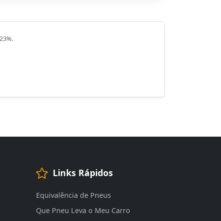
 23%.
Links Rápidos
Equivalência de Pneus
Que Pneu Leva o Meu Carro