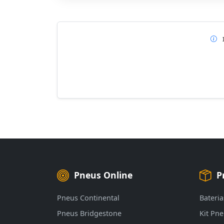
Pneus Online
P
Pneus Continental
Bateria
Pneus Bridgestone
Kit Pn