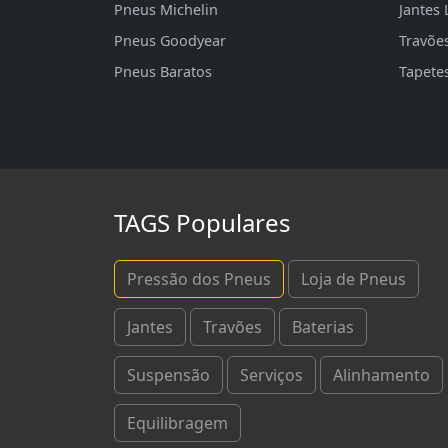
Pneus Michelin
Jantes 
Pneus Goodyear
Travõe
Pneus Baratos
Tapete
TAGS Populares
Pressão dos Pneus
Loja de Pneus
Jantes
Travões
Baterias
Suspensão
Serviços
Alinhamento
Equilibragem