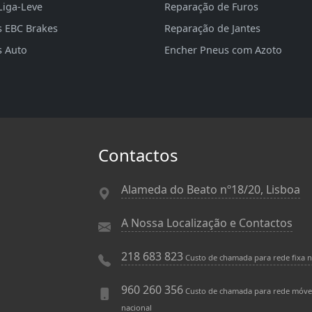
Liga-Leve
Reparação de Furos
s EBC Brakes
Reparação de Jantes
s Auto
Encher Pneus com Azoto
Contactos
Alameda do Beato nº18/20, Lisboa
A Nossa Localização e Contactos
218 683 823
Custo de chamada para rede fixa n
960 260 356
Custo de chamada para rede móve
nacional