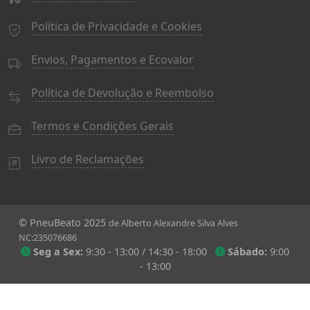
Política de Privacidade e Cookies
Envios, Pagamentos e Ecovalor
Política de Devolução e Reembolso
Termos e Condições Gerais
Livro de Reclamações
© PneuBeato 2025
de Alberto Alexandre Silva Alves
NC:235076686
Seg a Sex:
9:30 - 13:00 / 14:30 - 18:00
Sábado:
9:00
- 13:00