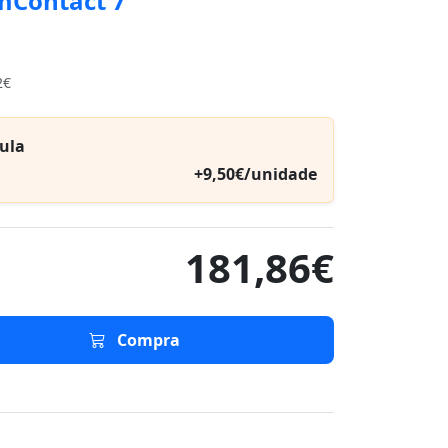
mContact 7
2€
ula
+9,50€/unidade
181,86€
Compra