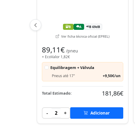
B
A
B 69dB
Ver ficha técnica oficial (EPREL)
89,11€
/pneu
+ EcoValor 1,82€
Equilibragem + Válvula
Pneus até 17"
+9,50€/un
181,86€
Total Estimado:
-
+
2
Adicionar