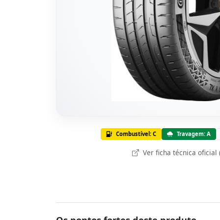
Combustível: C
Travagem: A
Ver ficha técnica oficial
Os pontos fortes deste produto