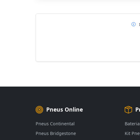
Pneus Online
P
Pneus Continental
Bateria
Pneus Bridgestone
Kit Pn