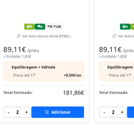
B
A
B 71dB
A
Ver ficha técnica oficial (EPREL)
Ver ficha t
89,11€
89,11€
/pneu
/pne
+ EcoValor 1,82€
+ EcoValor 1,82€
Equilibragem + Válvula
Equilibragem 
Pneus até 17"
+9,50€/un
Pneus até 17"
181,86€
Total Estimado:
Total Estimado:
-
+
-
+
2
Adicionar
2