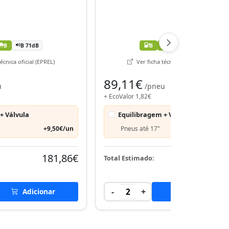
B
B 71dB
B
B
B 71dB
écnica oficial (EPREL)
Ver ficha técnica oficial (EPREL)
89,11€
u
/pneu
+ EcoValor 1,82€
+ Válvula
Equilibragem + Válvula
+9,50€/un
Pneus até 17"
+9,50€
181,86€
181,
Total Estimado:
-
+
Adicionar
2
Adicionar