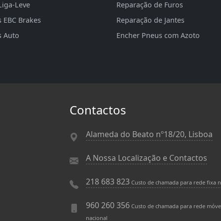
Liga-Leve
Reparação de Furos
s EBC Brakes
Reparação de Jantes
s Auto
Encher Pneus com Azoto
Contactos
Alameda do Beato nº18/20, Lisboa
A Nossa Localização e Contactos
218 683 823
Custo de chamada para rede fixa n
960 260 356
Custo de chamada para rede móve
nacional