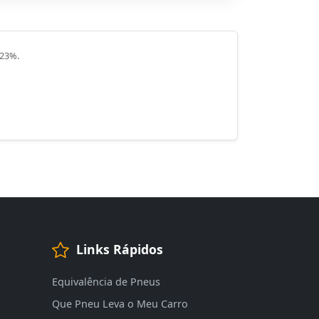
 23%.
Links Rápidos
Equivalência de Pneus
Que Pneu Leva o Meu Carro