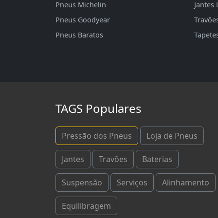
Pneus Michelin
Jantes 
Pneus Goodyear
Travõe
Pneus Baratos
Tapete
TAGS Populares
Pressão dos Pneus
Loja de Pneus
Jantes
Travões
Baterias
Suspensão
Serviços
Alinhamento
Equilibragem