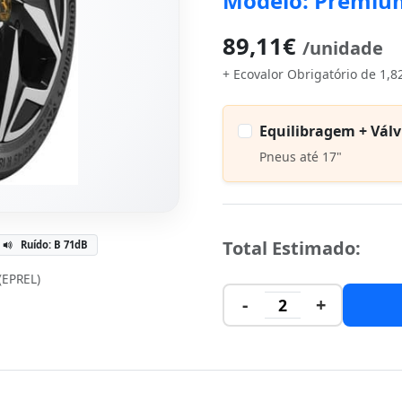
Modelo: Premiu
89,11€
/unidade
+ Ecovalor Obrigatório de 1,8
Equilibragem + Válv
Pneus até 17"
Total Estimado:
Ruído: B 71dB
 (EPREL)
-
+
2