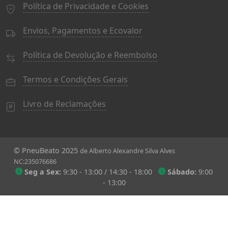
Política de Privacidade e Cookies
Envios, Pagamentos e Ecovalor
Política de Devolução e Reembolso
Termos e Condições Gerais
Livro de Reclamações
© PneuBeato 2025
de Alberto Alexandre Silva Alves
NC:235076686
Seg a Sex:
9:30 - 13:00 / 14:30 - 18:00
Sábado:
9:00
- 13:00