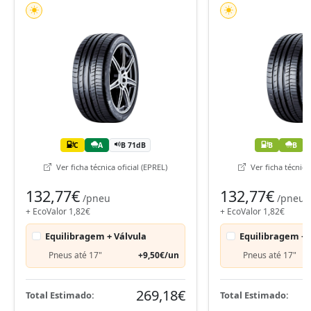
C
A
B 71dB
B
B
Ver ficha técnica oficial (EPREL)
Ver ficha técnica 
132,77€
132,77€
/pneu
/pneu
+ EcoValor 1,82€
+ EcoValor 1,82€
Equilibragem + Válvula
Equilibragem + 
Pneus até 17"
+9,50€/un
Pneus até 17"
269,18€
Total Estimado:
Total Estimado: