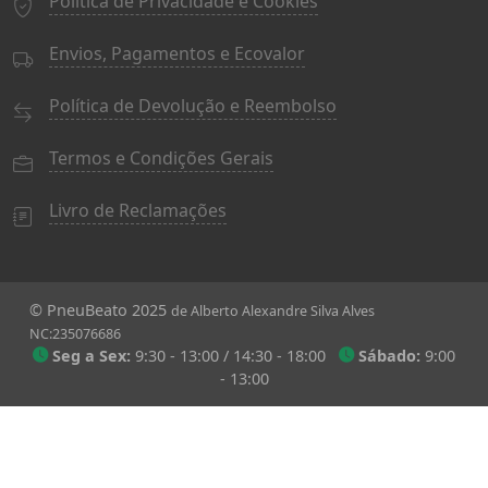
Política de Privacidade e Cookies
Envios, Pagamentos e Ecovalor
Política de Devolução e Reembolso
Termos e Condições Gerais
Livro de Reclamações
© PneuBeato 2025
de Alberto Alexandre Silva Alves
NC:235076686
Seg a Sex:
9:30 - 13:00 / 14:30 - 18:00
Sábado:
9:00
- 13:00