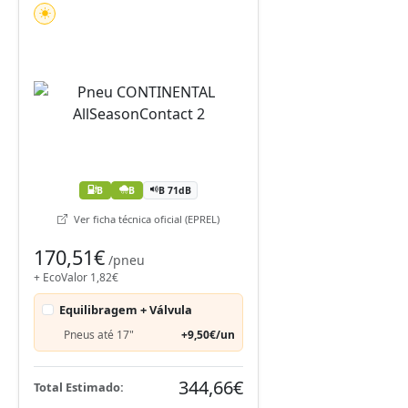
B
B
B 71dB
Ver ficha técnica oficial (EPREL)
170,51€
/pneu
+ EcoValor 1,82€
Equilibragem + Válvula
Pneus até 17"
+9,50€/un
344,66€
Total Estimado: