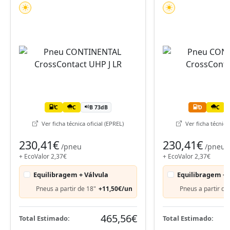
C
C
B 73dB
D
C
Ver ficha técnica oficial (EPREL)
Ver ficha técnica 
230,41€
230,41€
/pneu
/pneu
+ EcoValor 2,37€
+ EcoValor 2,37€
Equilibragem + Válvula
Equilibragem + 
Pneus a partir de 18"
+11,50€/un
Pneus a partir de
465,56€
Total Estimado:
Total Estimado: