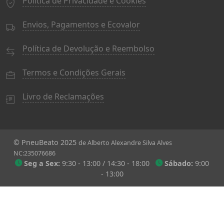
Política de Privacidade e Cookies
Envios, Pagamentos e Ecovalor
Política de Devolução e Reembolso
Termos e Condições Gerais
Livro de Reclamações
© PneuBeato 2025
de Alberto Alexandre Silva Alves
NC:235076686
Seg a Sex:
9:30 - 13:00 / 14:30 - 18:00
Sábado:
9:00
- 13:00