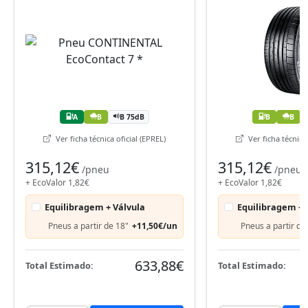
A
B
B 75dB
B
B
Ver ficha técnica oficial (EPREL)
Ver ficha técnica 
315,12€
315,12€
/pneu
/pneu
+ EcoValor 1,82€
+ EcoValor 1,82€
Equilibragem + Válvula
Equilibragem + 
Pneus a partir de 18"
+11,50€/un
Pneus a partir de
633,88€
Total Estimado:
Total Estimado: