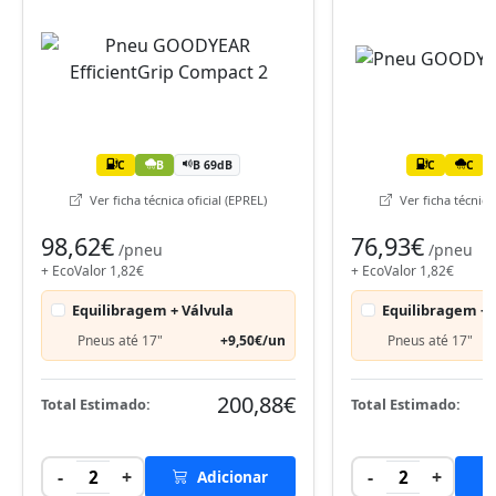
C
B
B 69dB
C
C
Ver ficha técnica oficial (EPREL)
Ver ficha técnica 
98,62€
76,93€
/pneu
/pneu
+ EcoValor 1,82€
+ EcoValor 1,82€
Equilibragem + Válvula
Equilibragem + 
Pneus até 17"
+9,50€/un
Pneus até 17"
200,88€
Total Estimado:
Total Estimado:
-
+
-
+
2
Adicionar
2