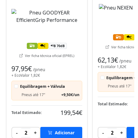
D
C
B
C
B 70dB
Ver ficha técnica 
Ver ficha técnica oficial (EPREL)
62,13€
/pneu
97,95€
+ EcoValor 1,82€
/pneu
+ EcoValor 1,82€
Equilibragem + 
Equilibragem + Válvula
Pneus até 17"
Pneus até 17"
+9,50€/un
Total Estimado:
199,54€
Total Estimado:
-
+
-
+
2
Adicionar
2