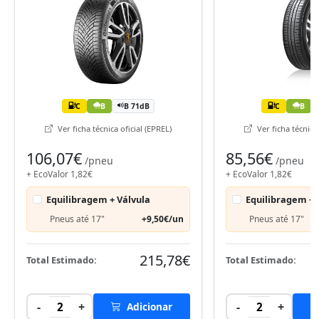
C
B
B 71dB
C
B
Ver ficha técnica oficial (EPREL)
Ver ficha técnica 
106,07€
85,56€
/pneu
/pneu
+ EcoValor 1,82€
+ EcoValor 1,82€
Equilibragem + Válvula
Equilibragem + 
Pneus até 17"
+9,50€/un
Pneus até 17"
215,78€
Total Estimado:
Total Estimado:
-
+
-
+
2
Adicionar
2