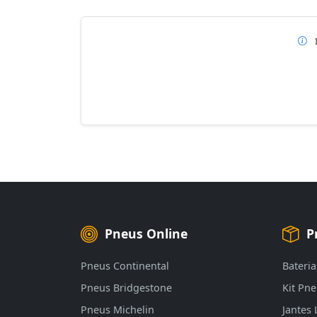
Pneus Online
P
Pneus Continental
Bateria
Pneus Bridgestone
Kit Pn
Pneus Michelin
Jantes 