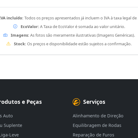
IVA incluído:
Todos os preços apresentados já incluem o IVA à taxa legal de
EcoValor:
A Taxa de EcoValor é somada ao valor unitário.
Imagens:
As fotos são meramente ilustrativas (Imagens Genéricas).
Stock:
Os preços e disponibilidade estão sujeitos a confirmação.
rodutos e Peças
Serviços
s Auto
Alinhamento de Direção
eu Suplente
Equilibragem de Rodas
Liga-Leve
Reparação de Furos