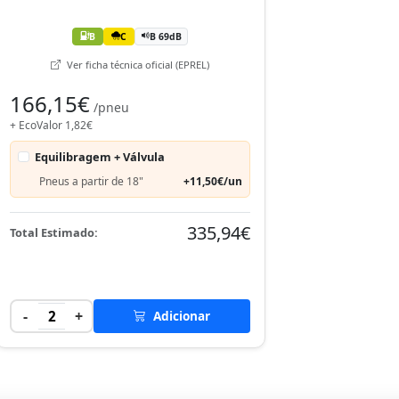
B
C
B 69dB
Ver ficha técnica oficial (EPREL)
166,15€
/pneu
+ EcoValor 1,82€
Equilibragem + Válvula
Pneus a partir de 18"
+11,50€/un
335,94€
Total Estimado:
-
+
2
Adicionar