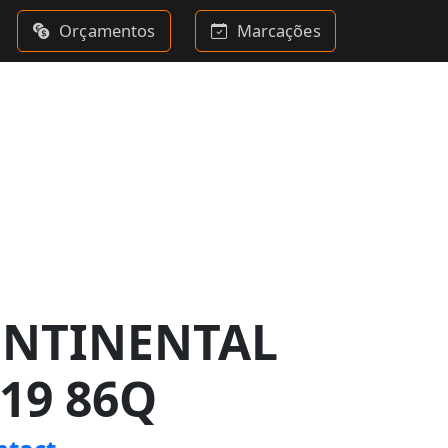
Orçamentos
Marcações
ONTINENTAL
R19 86Q