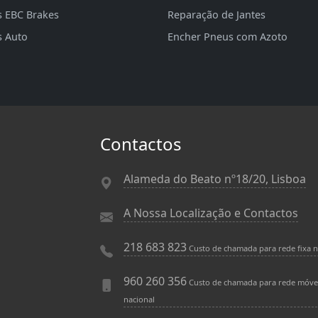
s EBC Brakes
Reparação de Jantes
s Auto
Encher Pneus com Azoto
Contactos
Alameda do Beato nº18/20, Lisboa
A Nossa Localização e Contactos
218 683 823
Custo de chamada para rede fixa n
960 260 356
Custo de chamada para rede móve
nacional