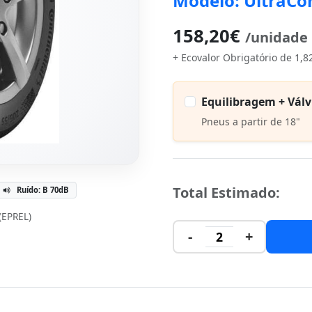
Modelo: UltraCo
158,20€
/unidade
+ Ecovalor Obrigatório de 1,8
Equilibragem + Válv
Pneus a partir de 18"
Total Estimado:
Ruído: B 70dB
 (EPREL)
-
+
2