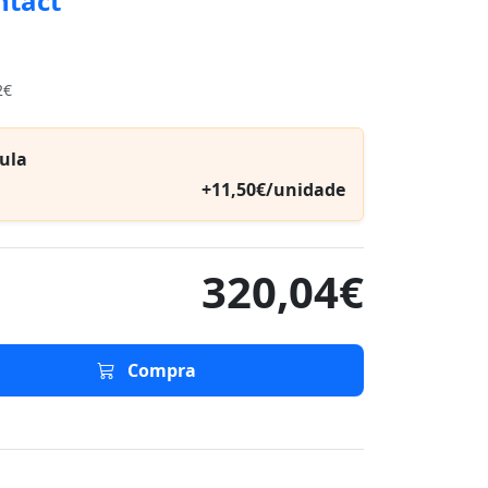
ntact
2€
ula
+11,50€/unidade
320,04€
Compra