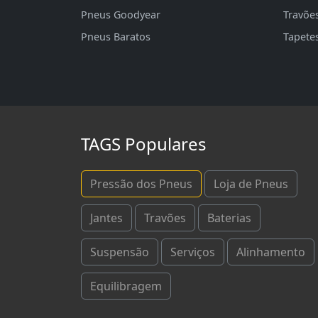
Pneus Goodyear
Travõe
Pneus Baratos
Tapete
TAGS Populares
Pressão dos Pneus
Loja de Pneus
Jantes
Travões
Baterias
Suspensão
Serviços
Alinhamento
Equilibragem