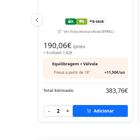
A
B
B 68dB
Ver ficha técnica oficial (EPREL)
190,06€
/pneu
+ EcoValor 1,82€
Equilibragem + Válvula
Pneus a partir de 18"
+11,50€/un
383,76€
Total Estimado:
-
+
2
Adicionar