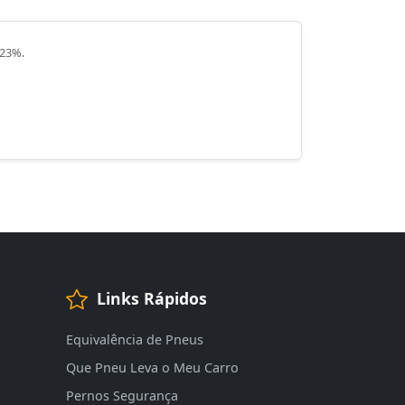
 23%.
Links Rápidos
Equivalência de Pneus
Que Pneu Leva o Meu Carro
Pernos Segurança