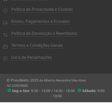
Política de Privacidade e Cookies
Envios, Pagamentos e Ecovalor
Política de Devolução e Reembolso
Termos e Condições Gerais
Livro de Reclamações
© PneuBeato 2025
de Alberto Alexandre Silva Alves
NC:235076686
Seg a Sex:
9:30 - 13:00 / 14:30 - 18:00
Sábado:
9:00
- 13:00