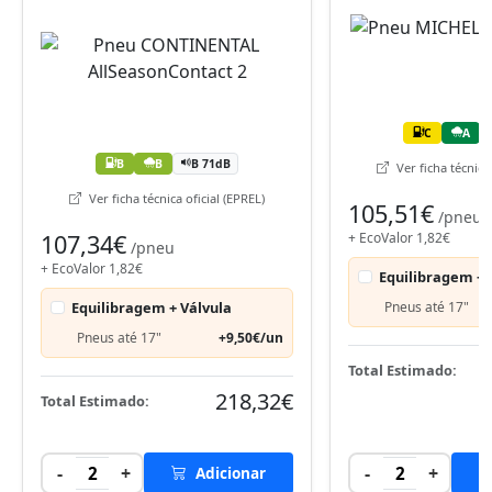
C
A
B
B
B 71dB
Ver ficha técnica 
Ver ficha técnica oficial (EPREL)
105,51€
/pneu
107,34€
+ EcoValor 1,82€
/pneu
+ EcoValor 1,82€
Equilibragem + 
Equilibragem + Válvula
Pneus até 17"
Pneus até 17"
+9,50€/un
Total Estimado:
218,32€
Total Estimado:
-
+
-
+
2
Adicionar
2