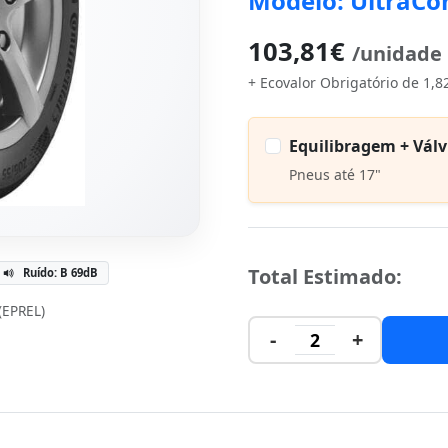
Modelo: UltraCo
103,81€
/unidade
+ Ecovalor Obrigatório de 1,8
Equilibragem + Válv
Pneus até 17"
Total Estimado:
Ruído: B 69dB
 (EPREL)
-
+
2