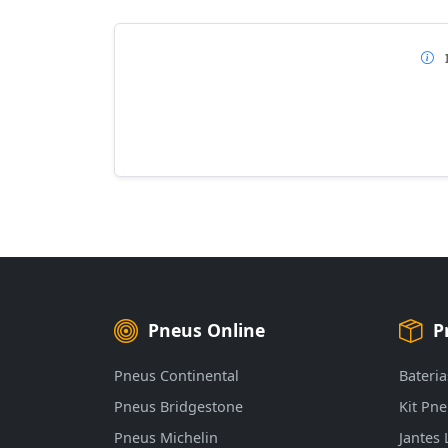
Pneus Online
P
Pneus Continental
Bateria
Pneus Bridgestone
Kit Pn
Pneus Michelin
Jantes 