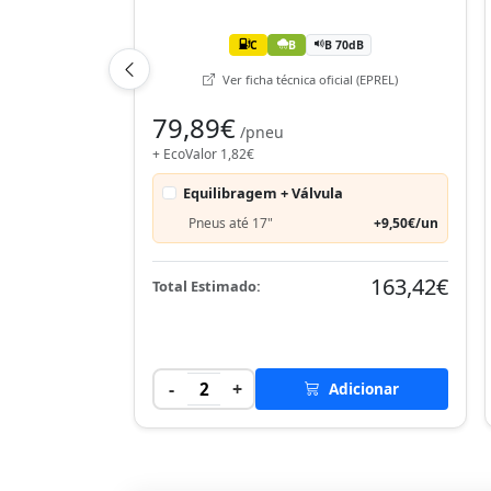
C
B
B 70dB
Ver ficha técnica oficial (EPREL)
79,89€
/pneu
+ EcoValor 1,82€
Equilibragem + Válvula
Pneus até 17"
+9,50€/un
163,42€
Total Estimado:
-
+
2
Adicionar