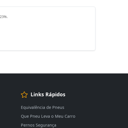
 23%.
Links Rápidos
Equivalência de Pneus
Que Pneu Leva o Meu Carro
Pernos Segurança