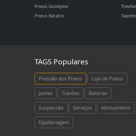
Pneus Goodyear
Travõe
Pneus Baratos
Tapete
TAGS Populares
Pressão dos Pneus
Loja de Pneus
Jantes
Travões
Baterias
Suspensão
Serviços
Alinhamento
Equilibragem