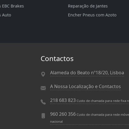
s EBC Brakes
Reparação de Jantes
s Auto
Encher Pneus com Azoto
Contactos
Alameda do Beato nº18/20, Lisboa
A Nossa Localização e Contactos
218 683 823
Custo de chamada para rede fixa n
960 260 356
Custo de chamada para rede móve
nacional