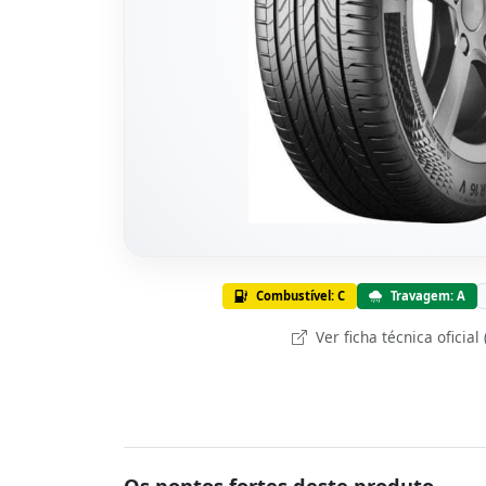
Combustível: C
Travagem: A
Ver ficha técnica oficial
Os pontos fortes deste produto