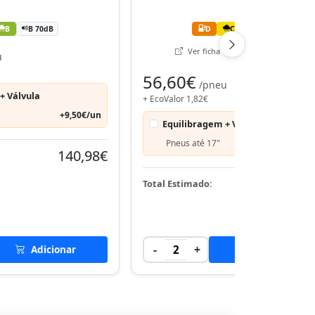
B
B 70dB
D
C
B 68dB
Ver ficha técnica oficial (EPREL)
u
56,60€
/pneu
+ Válvula
+ EcoValor 1,82€
+9,50€/un
Equilibragem + Válvula
Pneus até 17"
+9,50€
140,98€
116,
Total Estimado:
-
+
Adicionar
2
Adicionar