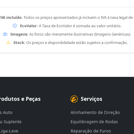
IVA incluído:
Todos os preços apresentados já incluem o IVA à taxa legal de
EcoValor:
A Taxa de EcoValor é somada ao valor unitário.
Imagens:
As fotos são meramente ilustrativas (Imagens Genéricas).
Stock:
Os preços e disponibilidade estão sujeitos a confirmação.
rodutos e Peças
Serviços
s Auto
Alinhamento de Direção
eu Suplente
Equilibragem de Rodas
Liga-Leve
Reparação de Furos