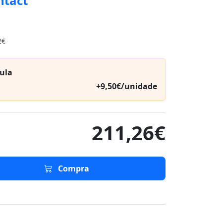
ntact
2€
ula
+9,50€/unidade
211,26€
Compra