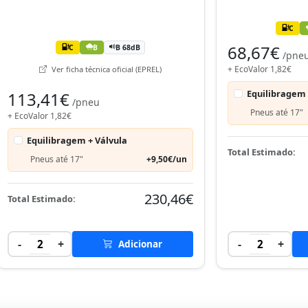
C
68,67€
C
B
B 68dB
/pne
+ EcoValor 1,82€
Ver ficha técnica oficial (EPREL)
Equilibragem 
113,41€
/pneu
Pneus até 17"
+ EcoValor 1,82€
Equilibragem + Válvula
Total Estimado:
Pneus até 17"
+9,50€/un
230,46€
Total Estimado:
-
+
-
+
2
Adicionar
2