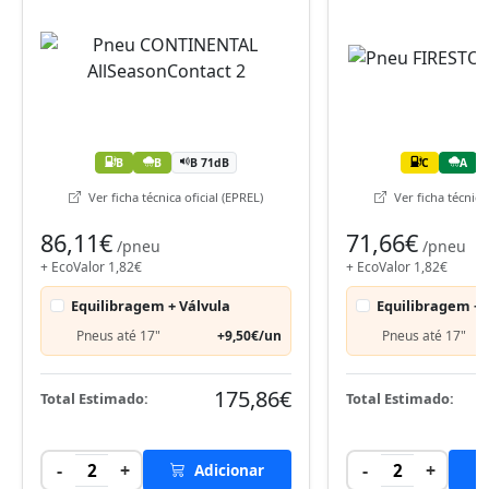
B
B
B 71dB
C
A
Ver ficha técnica oficial (EPREL)
Ver ficha técnica 
86,11€
71,66€
/pneu
/pneu
+ EcoValor 1,82€
+ EcoValor 1,82€
Equilibragem + Válvula
Equilibragem + 
Pneus até 17"
+9,50€/un
Pneus até 17"
175,86€
Total Estimado:
Total Estimado:
-
+
-
+
2
Adicionar
2