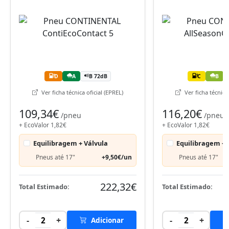
D
A
B 72dB
C
B
Ver ficha técnica oficial (EPREL)
Ver ficha técnica 
109,34€
116,20€
/pneu
/pneu
+ EcoValor 1,82€
+ EcoValor 1,82€
Equilibragem + Válvula
Equilibragem + 
Pneus até 17"
+9,50€/un
Pneus até 17"
222,32€
Total Estimado:
Total Estimado:
-
+
-
+
2
Adicionar
2