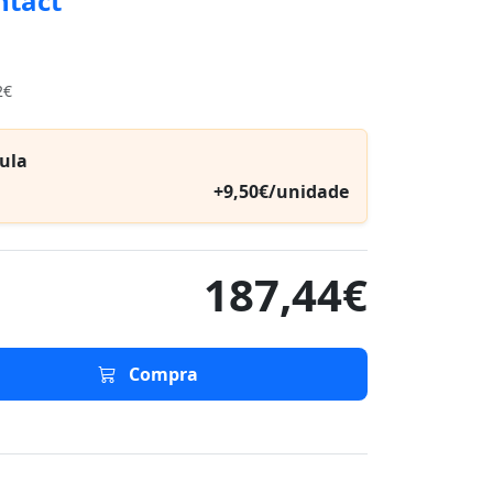
ntact
2€
ula
+9,50€/unidade
187,44€
Compra