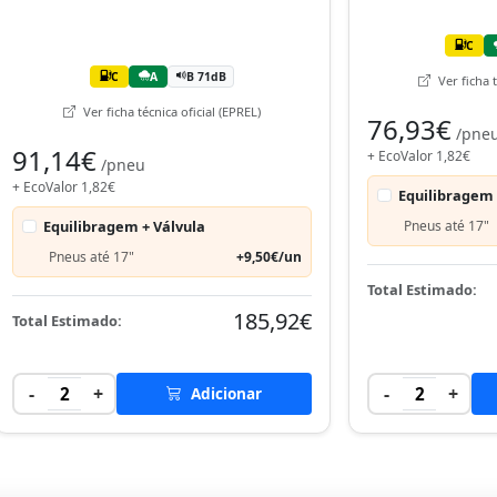
C
C
A
B 71dB
Ver ficha t
Ver ficha técnica oficial (EPREL)
76,93€
/pne
91,14€
+ EcoValor 1,82€
/pneu
+ EcoValor 1,82€
Equilibragem 
Equilibragem + Válvula
Pneus até 17"
Pneus até 17"
+9,50€/un
Total Estimado:
185,92€
Total Estimado:
-
+
-
+
2
Adicionar
2