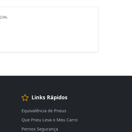
 23%.
Links Rápidos
Equivalência de Pneus
Que Pneu Leva o Meu Carro
Pernos Segurança