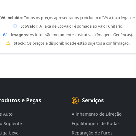
IVA incluído:
Todos os preços apresentados já incluem o IVA à taxa legal de
EcoValor:
A Taxa de EcoValor é somada ao valor unitário.
Imagens:
As fotos são meramente ilustrativas (Imagens Genéricas).
Stock:
Os preços e disponibilidade estão sujeitos a confirmação.
rodutos e Peças
Serviços
s Auto
Alinhamento de Direção
eu Suplente
Equilibragem de Rodas
Liga-Leve
Reparação de Furos