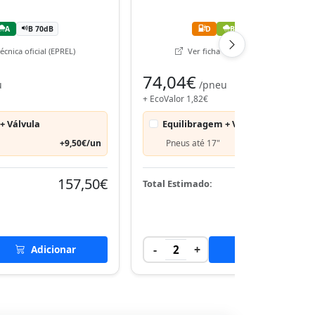
A
B 70dB
D
B
B 71dB
écnica oficial (EPREL)
Ver ficha técnica oficial (EPREL)
74,04€
u
/pneu
+ EcoValor 1,82€
+ Válvula
Equilibragem + Válvula
+9,50€/un
Pneus até 17"
+9,50€
157,50€
151,
Total Estimado:
-
+
Adicionar
2
Adicionar