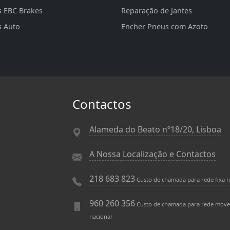
s EBC Brakes
Reparação de Jantes
s Auto
Encher Pneus com Azoto
Contactos
Alameda do Beato nº18/20, Lisboa
A Nossa Localização e Contactos
218 683 823
Custo de chamada para rede fixa n
960 260 356
Custo de chamada para rede móve
nacional