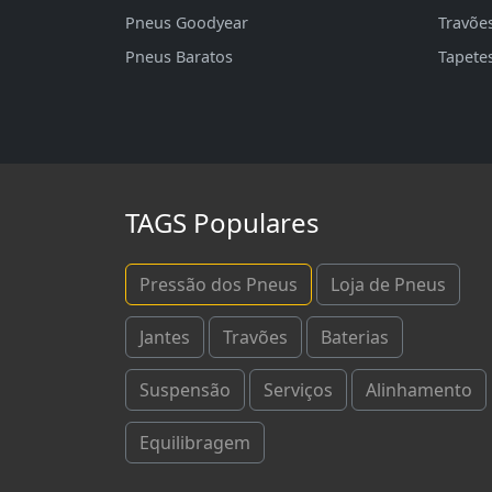
Pneus Goodyear
Travõe
Pneus Baratos
Tapete
TAGS Populares
Pressão dos Pneus
Loja de Pneus
Jantes
Travões
Baterias
Suspensão
Serviços
Alinhamento
Equilibragem