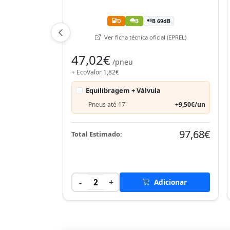
D
B
B 69dB
Ver ficha técnica oficial (EPREL)
47,02€
/pneu
+ EcoValor 1,82€
Equilibragem + Válvula
Pneus até 17"
+9,50€/un
97,68€
Total Estimado:
-
+
2
Adicionar