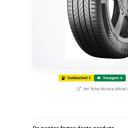
Combustível: C
Travagem: A
Ver ficha técnica oficial
Os pontos fortes deste produto