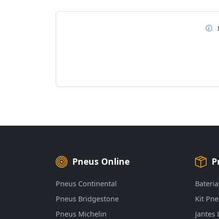
Pneus Online
P
Pneus Continental
Bateria
Pneus Bridgestone
Kit Pn
Pneus Michelin
Jantes 