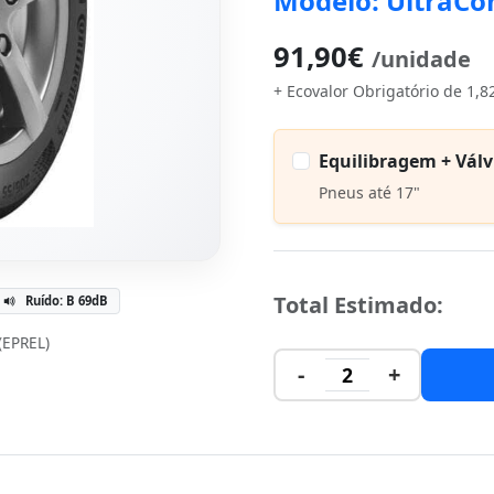
Modelo: UltraCo
91,90€
/unidade
+ Ecovalor Obrigatório de 1,8
Equilibragem + Válv
Pneus até 17"
Total Estimado:
Ruído: B 69dB
 (EPREL)
-
+
2