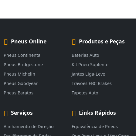
Pneus Online
Produtos e Peças
Pneus Continental
Baterias Auto
Pneus Bridgestone
Kit Pneu Suplente
Pneus Michelin
Jantes Liga-Leve
Pneus Goodyear
Travões EBC Brakes
Pneus Baratos
Tapetes Auto
Serviços
Links Rápidos
Alinhamento de Direção
Equivalência de Pneus
Equilibragem de Rodas
Que Pneu Leva o Meu Carro