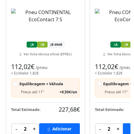
A
B
B 69dB
A
B
Ver ficha técnica oficial (EPREL)
Ver ficha técnica 
112,02€
112,02€
/pneu
/pneu
+ EcoValor 1,82€
+ EcoValor 1,82€
Equilibragem + Válvula
Equilibragem + 
Pneus até 17"
+9,50€/un
Pneus até 17"
227,68€
Total Estimado:
Total Estimado:
-
+
-
+
2
Adicionar
2