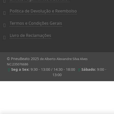
Política de Devolução e Reembolso
Termos e Condições Gerais
Livro de Reclamações
© PneuBeato 2025
de Alberto Alexandre Silva Alves
NC:235076686
Seg a Sex:
9:30 - 13:00 / 14:30 - 18:00
Sábado:
9:00 -
13:00