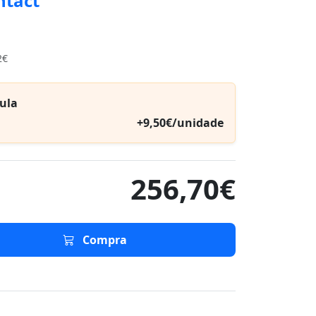
ntact
2€
ula
+9,50€/unidade
256,70€
Compra