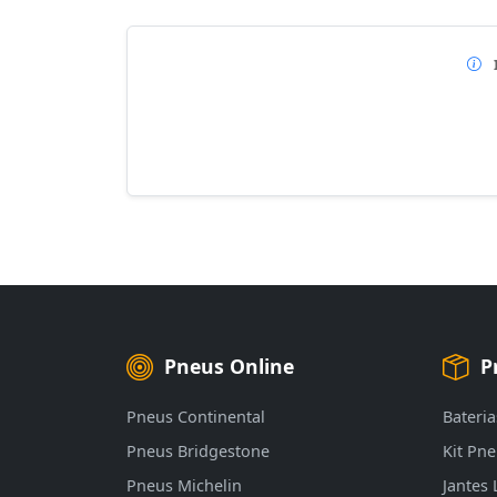
Pneus Online
P
Pneus Continental
Bateria
Pneus Bridgestone
Kit Pn
Pneus Michelin
Jantes 