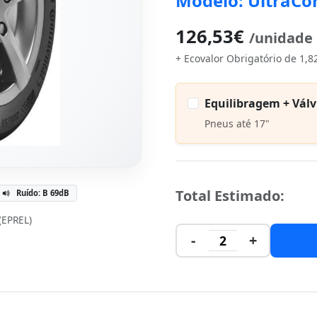
Modelo: UltraCo
126,53€
/unidade
+ Ecovalor Obrigatório de 1,8
Equilibragem + Válv
Pneus até 17"
Total Estimado:
Ruído: B 69dB
 (EPREL)
-
+
2