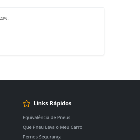
 23%.
Links Rápidos
Equivalência de Pneus
Que Pneu Leva o Meu Carro
Pernos Segurança