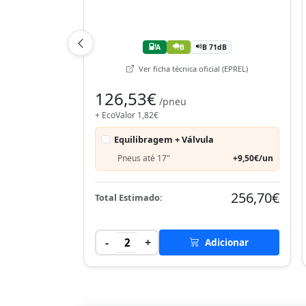
A
B
B 71dB
Ver ficha técnica oficial (EPREL)
126,53€
/pneu
+ EcoValor 1,82€
Equilibragem + Válvula
Pneus até 17"
+9,50€/un
256,70€
Total Estimado:
-
+
2
Adicionar