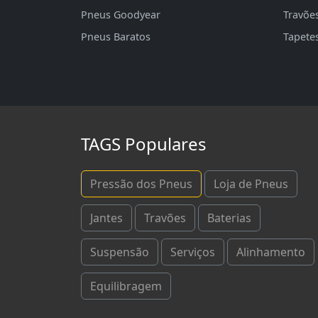
Pneus Goodyear
Travõe
Pneus Baratos
Tapete
TAGS Populares
Pressão dos Pneus
Loja de Pneus
Jantes
Travões
Baterias
Suspensão
Serviços
Alinhamento
Equilibragem