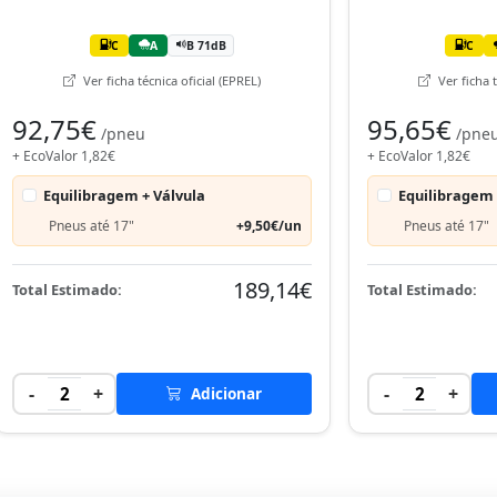
C
A
B 71dB
C
Ver ficha técnica oficial (EPREL)
Ver ficha t
92,75€
95,65€
/pneu
/pne
+ EcoValor 1,82€
+ EcoValor 1,82€
Equilibragem + Válvula
Equilibragem 
Pneus até 17"
+9,50€/un
Pneus até 17"
189,14€
Total Estimado:
Total Estimado:
-
+
-
+
2
Adicionar
2