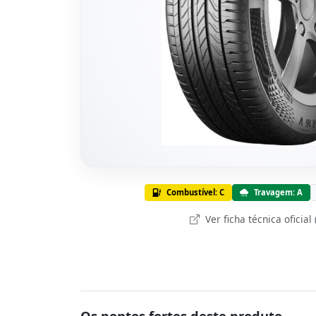
Combustível: C
Travagem: A
Ver ficha técnica oficial
Os pontos fortes deste produto