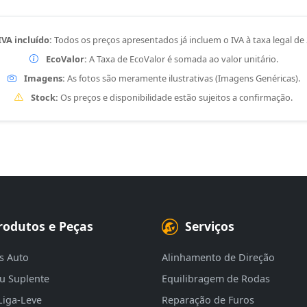
IVA incluído:
Todos os preços apresentados já incluem o IVA à taxa legal de
EcoValor:
A Taxa de EcoValor é somada ao valor unitário.
Imagens:
As fotos são meramente ilustrativas (Imagens Genéricas).
Stock:
Os preços e disponibilidade estão sujeitos a confirmação.
rodutos e Peças
Serviços
s Auto
Alinhamento de Direção
eu Suplente
Equilibragem de Rodas
Liga-Leve
Reparação de Furos