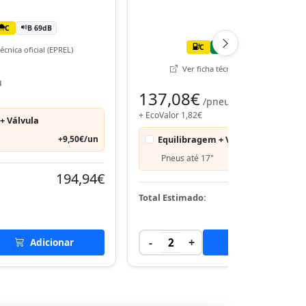
C
B 69dB
C
A
B 70dB
écnica oficial (EPREL)
Ver ficha técnica oficial (EPREL)
u
137,08€
/pneu
+ EcoValor 1,82€
+ Válvula
+9,50€/un
Equilibragem + Válvula
Pneus até 17"
+9,50€
194,94€
277,
Total Estimado:
-
+
Adicionar
2
Adicionar