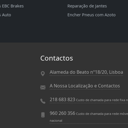
s EBC Brakes
Reparação de Jantes
s Auto
Encher Pneus com Azoto
Contactos
Alameda do Beato nº18/20, Lisboa
A Nossa Localização e Contactos
218 683 823
Custo de chamada para rede fixa n
960 260 356
Custo de chamada para rede móve
nacional