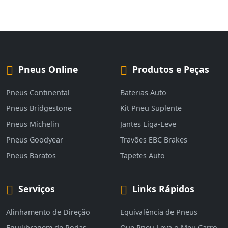
Pneus Online
Produtos e Peças
Pneus Continental
Baterias Auto
Pneus Bridgestone
Kit Pneu Suplente
Pneus Michelin
Jantes Liga-Leve
Pneus Goodyear
Travões EBC Brakes
Pneus Baratos
Tapetes Auto
Serviços
Links Rápidos
Alinhamento de Direção
Equivalência de Pneus
Equilibragem de Rodas
Que Pneu Leva o Meu Carro