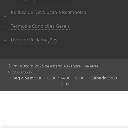
Política de Devolução e Reembolso
Termos e Condições Gerais
Livro de Reclamações
© PneuBeato 2025
de Alberto Alexandre Silva Alves
NC:235076686
Seg a Sex:
9:30 - 13:00 / 14:30 - 18:00
Sábado:
9:00 -
13:00