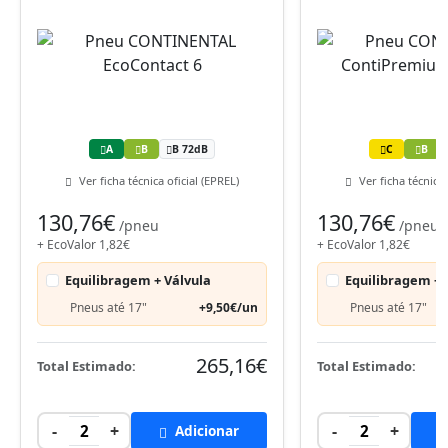
A
B
B 72dB
C
B
Ver ficha técnica oficial (EPREL)
Ver ficha técnica 
130,76€
130,76€
/pneu
/pneu
+ EcoValor 1,82€
+ EcoValor 1,82€
Equilibragem + Válvula
Equilibragem + 
Pneus até 17"
+9,50€/un
Pneus até 17"
265,16€
Total Estimado:
Total Estimado:
-
+
-
+
2
Adicionar
2