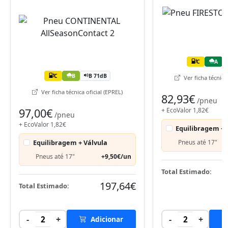
C
A
C
B
B 71dB
Ver ficha técnica 
Ver ficha técnica oficial (EPREL)
82,93€
/pneu
97,00€
+ EcoValor 1,82€
/pneu
+ EcoValor 1,82€
Equilibragem + 
Equilibragem + Válvula
Pneus até 17"
Pneus até 17"
+9,50€/un
Total Estimado:
197,64€
Total Estimado:
-
+
-
+
2
Adicionar
2