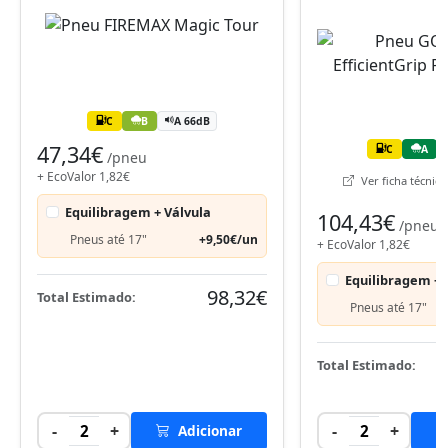
C
B
A 66dB
47,34€
C
A
/pneu
+ EcoValor 1,82€
Ver ficha técnica 
Equilibragem + Válvula
104,43€
/pneu
Pneus até 17"
+9,50€/un
+ EcoValor 1,82€
Equilibragem + 
98,32€
Total Estimado:
Pneus até 17"
Total Estimado:
-
+
-
+
2
Adicionar
2