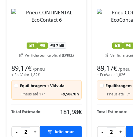
B
B
B 71dB
B
B
Ver ficha técnica oficial (EPREL)
Ver ficha técnica 
89,17€
89,17€
/pneu
/pneu
+ EcoValor 1,82€
+ EcoValor 1,82€
Equilibragem + Válvula
Equilibragem + 
Pneus até 17"
+9,50€/un
Pneus até 17"
181,98€
Total Estimado:
Total Estimado:
-
+
-
+
2
Adicionar
2