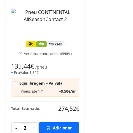
C
B
B 72dB
Ver ficha técnica oficial (EPREL)
135,44€
/pneu
+ EcoValor 1,82€
Equilibragem + Válvula
Pneus até 17"
+9,50€/un
274,52€
Total Estimado:
-
+
2
Adicionar