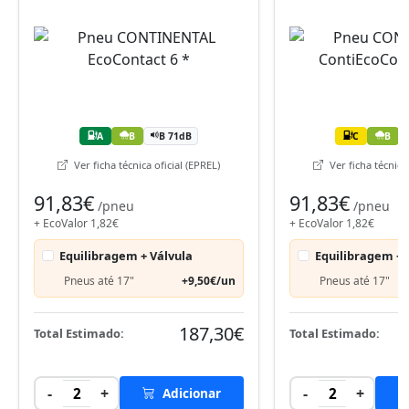
A
B
B 71dB
C
B
Ver ficha técnica oficial (EPREL)
Ver ficha técnica 
91,83€
91,83€
/pneu
/pneu
+ EcoValor 1,82€
+ EcoValor 1,82€
Equilibragem + Válvula
Equilibragem + 
Pneus até 17"
+9,50€/un
Pneus até 17"
187,30€
Total Estimado:
Total Estimado:
-
+
-
+
2
Adicionar
2