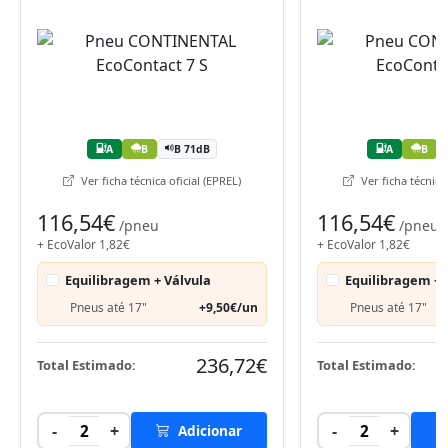
A
B
B 71dB
A
B
Ver ficha técnica oficial (EPREL)
Ver ficha técnica 
116,54€
116,54€
/pneu
/pneu
+ EcoValor 1,82€
+ EcoValor 1,82€
Equilibragem + Válvula
Equilibragem + 
Pneus até 17"
+9,50€/un
Pneus até 17"
236,72€
Total Estimado:
Total Estimado:
-
+
-
+
2
Adicionar
2