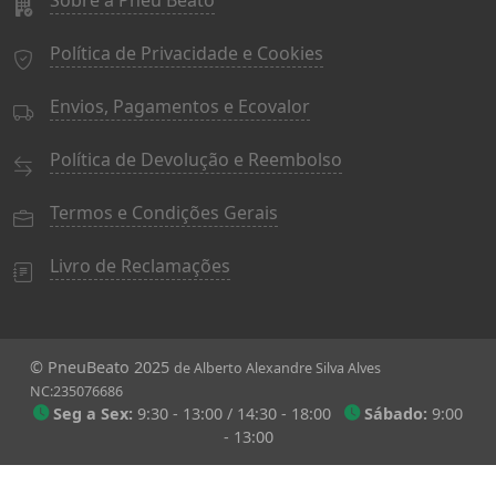
Política de Privacidade e Cookies
Envios, Pagamentos e Ecovalor
Política de Devolução e Reembolso
Termos e Condições Gerais
Livro de Reclamações
© PneuBeato 2025
de Alberto Alexandre Silva Alves
NC:235076686
Seg a Sex:
9:30 - 13:00 / 14:30 - 18:00
Sábado:
9:00
- 13:00