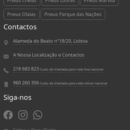
Pneus Chelas
Pneus Loures
Pneus Marvila
Pneus Olaias
Pneus Parque das Nações
Contactos
Alameda do Beato nº18/20, Lisboa
A Nossa Localização e Contactos
218 683 823
Custo de chamada para rede fixa nacional
960 260 356
Custo de chamada para rede móvel nacional
Siga-nos
Sobre a Pneu Beato