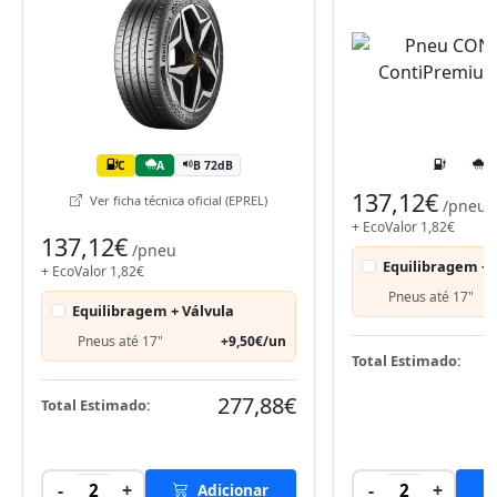
C
A
B 72dB
137,12€
Ver ficha técnica oficial (EPREL)
/pneu
+ EcoValor 1,82€
137,12€
/pneu
Equilibragem + 
+ EcoValor 1,82€
Pneus até 17"
Equilibragem + Válvula
Pneus até 17"
+9,50€/un
Total Estimado:
277,88€
Total Estimado:
-
+
-
+
2
Adicionar
2