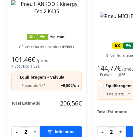
B
B
B 71dB
C
A
Ver ficha técnica oficial (EPREL)
Ver ficha técnica 
101,46€
/pneu
+ EcoValor 1,82€
144,77€
/pneu
+ EcoValor 1,82€
Equilibragem + Válvula
Pneus até 17"
+9,50€/un
Equilibragem + 
Pneus até 17"
206,56€
Total Estimado:
Total Estimado:
-
+
-
+
2
Adicionar
2