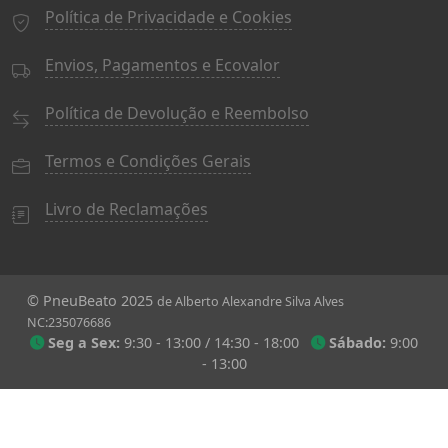
Política de Privacidade e Cookies
Envios, Pagamentos e Ecovalor
Política de Devolução e Reembolso
Termos e Condições Gerais
Livro de Reclamações
© PneuBeato 2025
de Alberto Alexandre Silva Alves
NC:235076686
Seg a Sex:
9:30 - 13:00 / 14:30 - 18:00
Sábado:
9:00
- 13:00