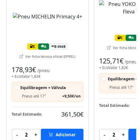
C
A
C
A
B 69dB
Ver ficha técnica 
Ver ficha técnica oficial (EPREL)
125,71€
/pneu
178,93€
+ EcoValor 1,82€
/pneu
+ EcoValor 1,82€
Equilibragem + 
Equilibragem + Válvula
Pneus até 17"
Pneus até 17"
+9,50€/un
Total Estimado:
361,50€
Total Estimado:
-
+
-
+
2
Adicionar
2