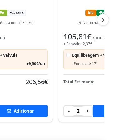
B
A 68dB
D
A
B 71dB
écnica oficial (EPREL)
Ver ficha técnica oficial (EPREL)
105,81€
neu
/pneu
+ EcoValor 2,37€
+ Válvula
Equilibragem + Válvula
+9,50€/un
Pneus até 17"
+9,50€
206,56€
216,
Total Estimado:
-
+
Adicionar
2
Adicionar