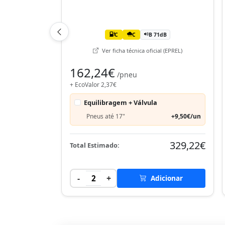
C
C
B 71dB
Ver ficha técnica oficial (EPREL)
162,24€
/pneu
+ EcoValor 2,37€
Equilibragem + Válvula
Pneus até 17"
+9,50€/un
329,22€
Total Estimado:
-
+
2
Adicionar