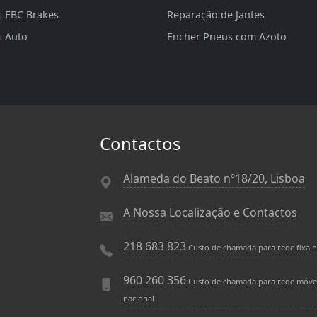
s EBC Brakes
Reparação de Jantes
s Auto
Encher Pneus com Azoto
Contactos
Alameda do Beato nº18/20, Lisboa
A Nossa Localização e Contactos
218 683 823
Custo de chamada para rede fixa n
960 260 356
Custo de chamada para rede móve
nacional