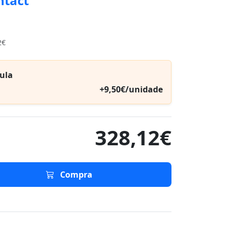
ntact
2€
ula
+9,50€/unidade
328,12€
Compra