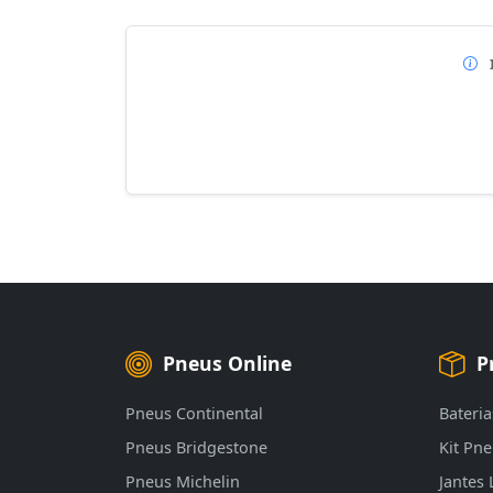
Pneus Online
P
Pneus Continental
Bateria
Pneus Bridgestone
Kit Pn
Pneus Michelin
Jantes 