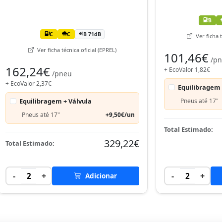
B
C
C
B 71dB
Ver ficha t
Ver ficha técnica oficial (EPREL)
101,46€
/p
162,24€
+ EcoValor 1,82€
/pneu
+ EcoValor 2,37€
Equilibragem 
Equilibragem + Válvula
Pneus até 17"
Pneus até 17"
+9,50€/un
Total Estimado:
329,22€
Total Estimado:
-
+
-
+
2
Adicionar
2