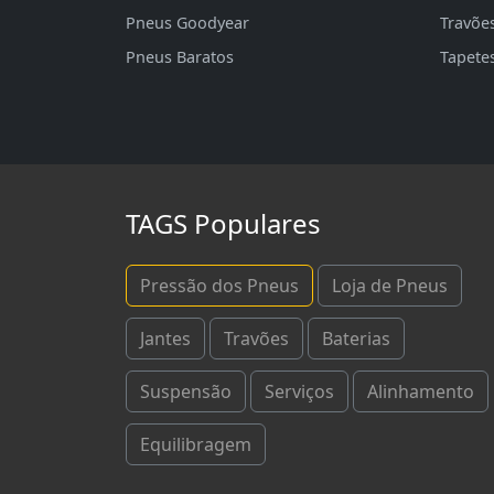
Pneus Goodyear
Travõe
Pneus Baratos
Tapete
TAGS Populares
Pressão dos Pneus
Loja de Pneus
Jantes
Travões
Baterias
Suspensão
Serviços
Alinhamento
Equilibragem