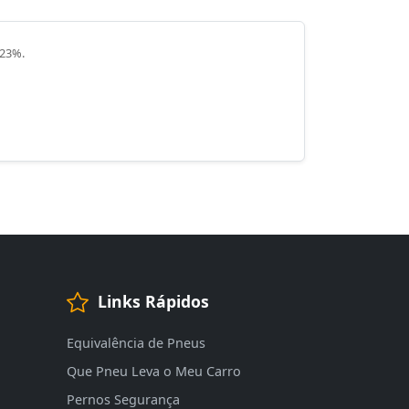
 23%.
Links Rápidos
Equivalência de Pneus
Que Pneu Leva o Meu Carro
Pernos Segurança