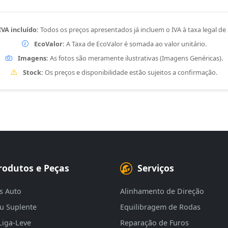
IVA incluído:
Todos os preços apresentados já incluem o IVA à taxa legal de
EcoValor:
A Taxa de EcoValor é somada ao valor unitário.
Imagens:
As fotos são meramente ilustrativas (Imagens Genéricas).
Stock:
Os preços e disponibilidade estão sujeitos a confirmação.
rodutos e Peças
Serviços
s Auto
Alinhamento de Direção
eu Suplente
Equilibragem de Rodas
Liga-Leve
Reparação de Furos