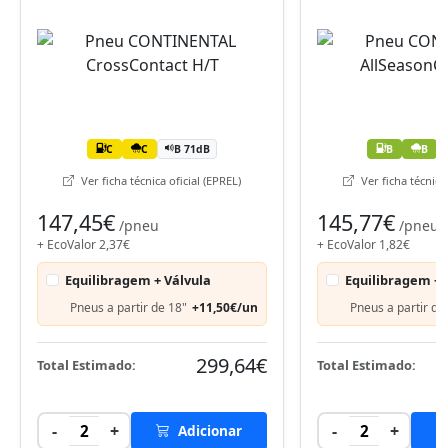
C
C
B 71dB
B
B
Ver ficha técnica oficial (EPREL)
Ver ficha técnica 
147,45€
145,77€
/pneu
/pneu
+ EcoValor 2,37€
+ EcoValor 1,82€
Equilibragem + Válvula
Equilibragem + 
Pneus a partir de 18"
+11,50€/un
Pneus a partir de
299,64€
Total Estimado:
Total Estimado:
-
+
-
+
2
Adicionar
2