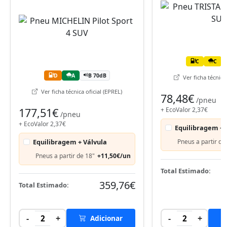
C
C
D
A
B 70dB
Ver ficha técnica 
Ver ficha técnica oficial (EPREL)
78,48€
/pneu
177,51€
+ EcoValor 2,37€
/pneu
+ EcoValor 2,37€
Equilibragem + 
Equilibragem + Válvula
Pneus a partir de
Pneus a partir de 18"
+11,50€/un
Total Estimado:
359,76€
Total Estimado:
-
+
-
+
2
Adicionar
2