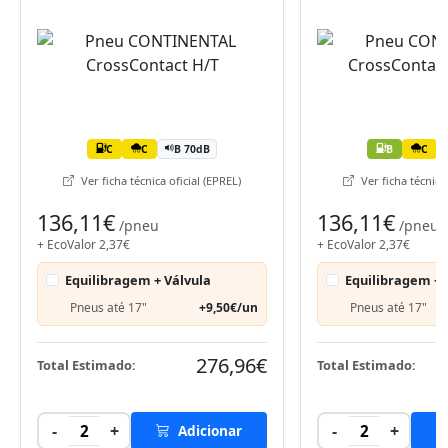
C
C
B 70dB
B
C
Ver ficha técnica oficial (EPREL)
Ver ficha técnica 
136,11€
136,11€
/pneu
/pneu
+ EcoValor 2,37€
+ EcoValor 2,37€
Equilibragem + Válvula
Equilibragem + 
Pneus até 17"
+9,50€/un
Pneus até 17"
276,96€
Total Estimado:
Total Estimado:
-
+
-
+
2
Adicionar
2