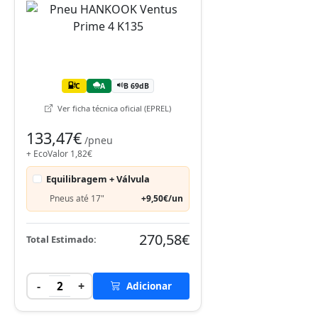
C
A
B 69dB
Ver ficha técnica oficial (EPREL)
133,47€
/pneu
+ EcoValor 1,82€
Equilibragem + Válvula
Pneus até 17"
+9,50€/un
270,58€
Total Estimado:
-
+
2
Adicionar