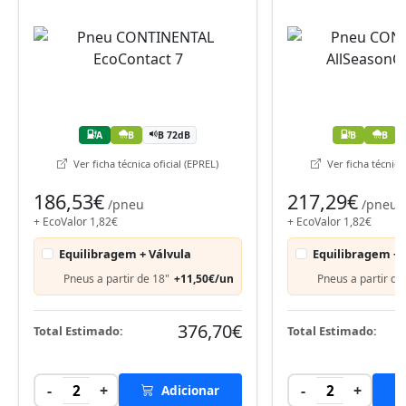
A
B
B 72dB
B
B
Ver ficha técnica oficial (EPREL)
Ver ficha técnica 
186,53€
217,29€
/pneu
/pneu
+ EcoValor 1,82€
+ EcoValor 1,82€
Equilibragem + Válvula
Equilibragem + 
Pneus a partir de 18"
+11,50€/un
Pneus a partir de
376,70€
Total Estimado:
Total Estimado:
-
+
-
+
2
Adicionar
2