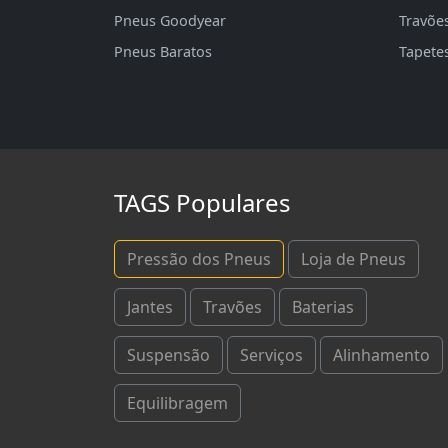
Pneus Goodyear
Travõe
Pneus Baratos
Tapete
TAGS Populares
Pressão dos Pneus
Loja de Pneus
Jantes
Travões
Baterias
Suspensão
Serviços
Alinhamento
Equilibragem