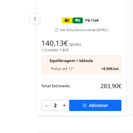
C
A
B 71dB
Ver ficha técnica oficial (EPREL)
140,13€
/pneu
+ EcoValor 1,82€
Equilibragem + Válvula
Pneus até 17"
+9,50€/un
283,90€
Total Estimado:
-
+
2
Adicionar