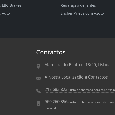
s EBC Brakes
Reparação de Jantes
s Auto
Encher Pneus com Azoto
Contactos
Alameda do Beato nº18/20, Lisboa
A Nossa Localização e Contactos
218 683 823
Custo de chamada para rede fixa n
960 260 356
Custo de chamada para rede móve
nacional