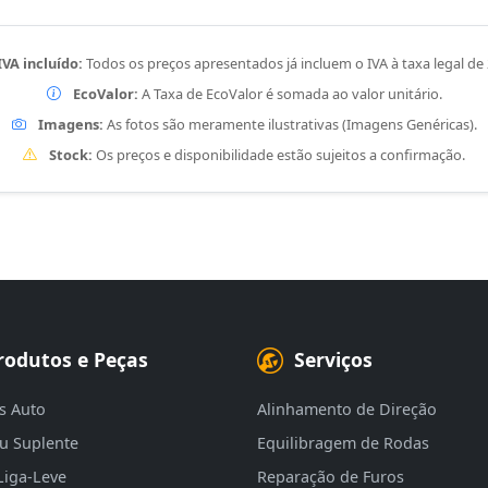
IVA incluído:
Todos os preços apresentados já incluem o IVA à taxa legal de
EcoValor:
A Taxa de EcoValor é somada ao valor unitário.
Imagens:
As fotos são meramente ilustrativas (Imagens Genéricas).
Stock:
Os preços e disponibilidade estão sujeitos a confirmação.
rodutos e Peças
Serviços
s Auto
Alinhamento de Direção
eu Suplente
Equilibragem de Rodas
Liga-Leve
Reparação de Furos