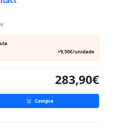
ntact
2€
ula
+9,50€/unidade
283,90€
Compra