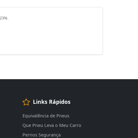
 23%.
Links Rápidos
Equivalência de Pneus
Que Pneu Leva o Meu Carro
Pernos Segurança