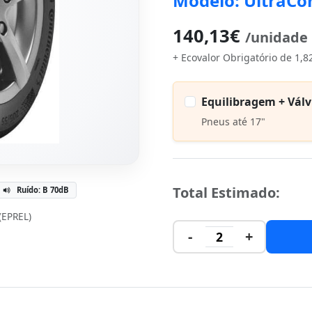
Modelo: UltraCo
140,13€
/unidade
+ Ecovalor Obrigatório de 1,8
Equilibragem + Válv
Pneus até 17"
Total Estimado:
Ruído: B 70dB
 (EPREL)
-
+
2