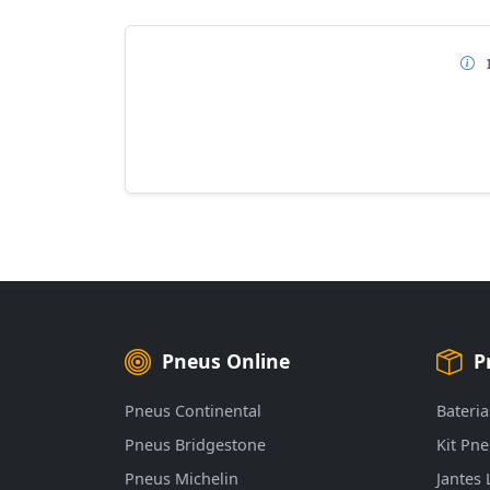
Pneus Online
P
Pneus Continental
Bateria
Pneus Bridgestone
Kit Pn
Pneus Michelin
Jantes 