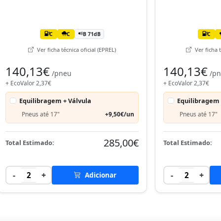
C
C
B 71dB
C
Ver ficha técnica oficial (EPREL)
Ver ficha t
140,13€
140,13€
/pneu
/p
+ EcoValor 2,37€
+ EcoValor 2,37€
Equilibragem + Válvula
Equilibragem 
Pneus até 17"
+9,50€/un
Pneus até 17"
285,00€
Total Estimado:
Total Estimado:
-
+
-
+
2
Adicionar
2