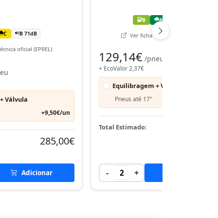
B
A
B 69dB
C
B 71dB
Ver ficha técnica oficial (EPREL)
écnica oficial (EPREL)
129,14€
/pneu
+ EcoValor 2,37€
neu
Equilibragem + Válvula
+ Válvula
Pneus até 17"
+9,50€
+9,50€/un
263,
Total Estimado:
285,00€
-
+
Adicionar
2
Adicionar