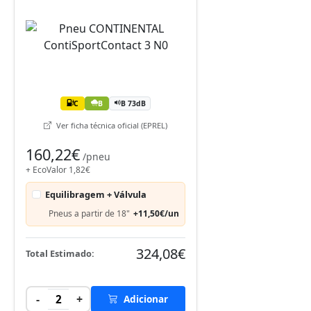
C
B
B 73dB
Ver ficha técnica oficial (EPREL)
160,22€
/pneu
+ EcoValor 1,82€
Equilibragem + Válvula
Pneus a partir de 18"
+11,50€/un
324,08€
Total Estimado:
-
+
2
Adicionar