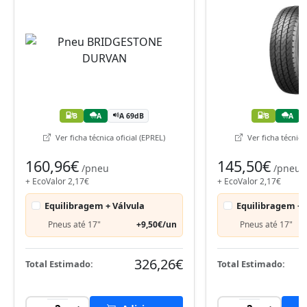
B
A
A 69dB
B
A
Ver ficha técnica oficial (EPREL)
Ver ficha técnica 
160,96€
145,50€
/pneu
/pneu
+ EcoValor 2,17€
+ EcoValor 2,17€
Equilibragem + Válvula
Equilibragem + 
Pneus até 17"
+9,50€/un
Pneus até 17"
326,26€
Total Estimado:
Total Estimado: