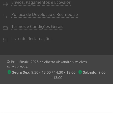
Envios, Pagamentos e Ecovalor
Política de Devolução e Reembolso
Termos e Condições Gerais
Livro de Reclamações
© PneuBeato 2025
de Alberto Alexandre Silva Alves
NC:235076686
Seg a Sex:
9:30 - 13:00 / 14:30 - 18:00
Sábado:
9:00
- 13:00