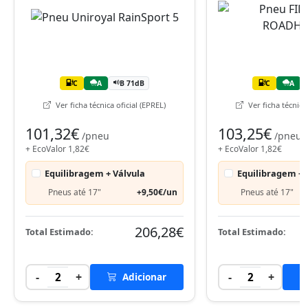
C
A
B 71dB
C
A
Ver ficha técnica oficial (EPREL)
Ver ficha técnica 
101,32€
103,25€
/pneu
/pneu
+ EcoValor 1,82€
+ EcoValor 1,82€
Equilibragem + Válvula
Equilibragem + 
Pneus até 17"
+9,50€/un
Pneus até 17"
206,28€
Total Estimado:
Total Estimado:
-
+
-
+
2
Adicionar
2