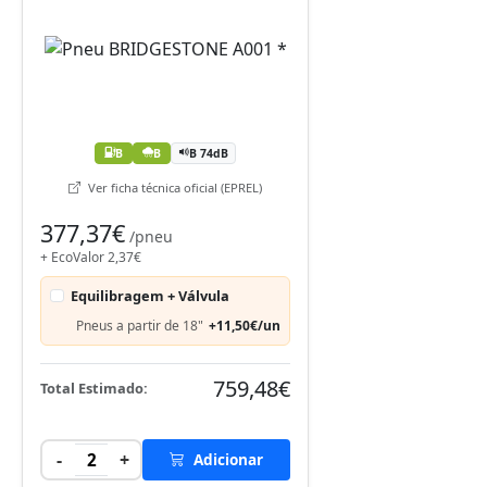
B
B
B 74dB
Ver ficha técnica oficial (EPREL)
377,37€
/pneu
+ EcoValor 2,37€
Equilibragem + Válvula
Pneus a partir de 18"
+11,50€/un
759,48€
Total Estimado:
-
+
2
Adicionar