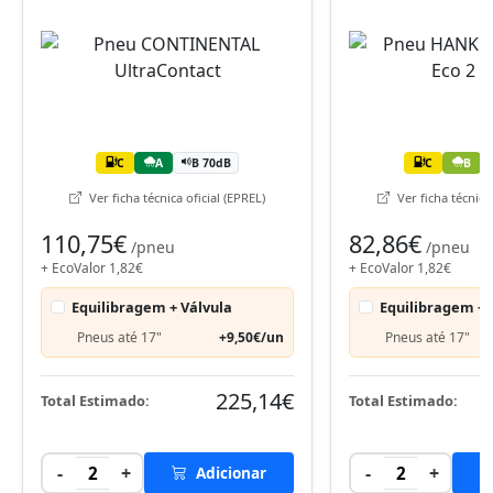
C
A
B 70dB
C
B
Ver ficha técnica oficial (EPREL)
Ver ficha técnica 
110,75€
82,86€
/pneu
/pneu
+ EcoValor 1,82€
+ EcoValor 1,82€
Equilibragem + Válvula
Equilibragem + 
Pneus até 17"
+9,50€/un
Pneus até 17"
225,14€
Total Estimado:
Total Estimado:
-
+
-
+
2
Adicionar
2