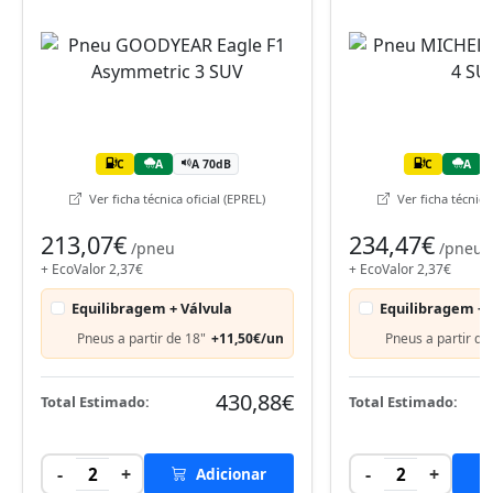
C
A
A 70dB
C
A
Ver ficha técnica oficial (EPREL)
Ver ficha técnica 
213,07€
234,47€
/pneu
/pneu
+ EcoValor 2,37€
+ EcoValor 2,37€
Equilibragem + Válvula
Equilibragem + 
Pneus a partir de 18"
+11,50€/un
Pneus a partir de
430,88€
Total Estimado:
Total Estimado:
-
+
-
+
2
Adicionar
2