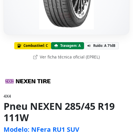
Combustível: C
Travagem: A
Ruído: A 71dB
Ver ficha técnica oficial (EPREL)
4X4
Pneu NEXEN 285/45 R19
111W
Modelo: NFera RU1 SUV