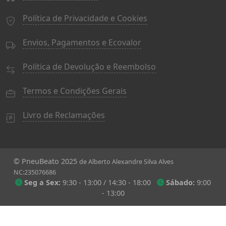
Política de Privacidade e Cookies
Envios, Pagamentos e Ecovalor
Política de Devolução e Reembolso
Termos e Condições Gerais
Livro de Reclamações
© PneuBeato 2025
de Alberto Alexandre Silva Alves
NC:235076686
Seg a Sex:
9:30 - 13:00 / 14:30 - 18:00
Sábado:
9:00
- 13:00