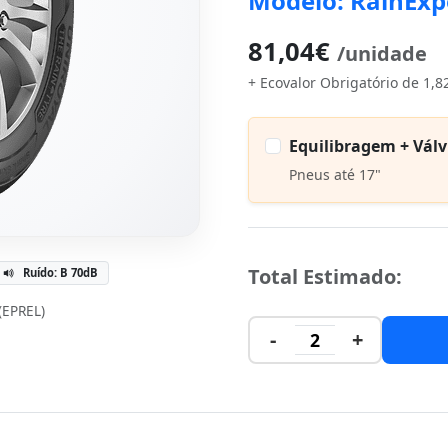
Modelo: RainExp
81,04€
/unidade
+ Ecovalor Obrigatório de 1,8
Equilibragem + Válv
Pneus até 17"
Total Estimado:
Ruído: B 70dB
 (EPREL)
-
+
2