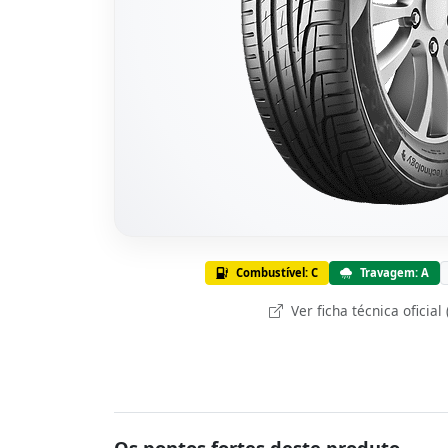
Combustível: C
Travagem: A
Ver ficha técnica oficial
Os pontos fortes deste produto