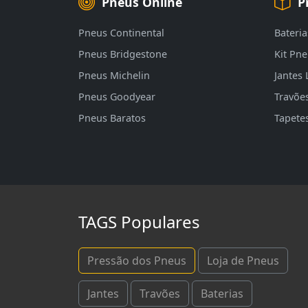
Pneus Online
P
Pneus Continental
Bateria
Pneus Bridgestone
Kit Pn
Pneus Michelin
Jantes 
Pneus Goodyear
Travõe
Pneus Baratos
Tapete
TAGS Populares
Pressão dos Pneus
Loja de Pneus
Jantes
Travões
Baterias