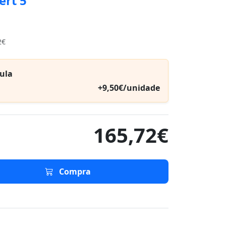
ert 5
2€
ula
+9,50€/unidade
165,72€
Compra